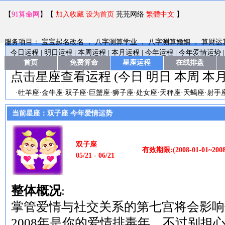
【
91算命网
】【
加入收藏
设为首页
芫芫网络
繁體中文
】
服务项目：
宝宝起名改名
，
八字测算学业
，
八字测算婚姻
，
算财运
今日运程
|
明日运程
|
本周运程
|
本月运程
|
今年运程
|
今年爱情运势
|
首页
免费算命
星座运程
在线排盘
点击星座查看运程 (
今日
明日
本周
本
·
牡羊座
·
金牛座
·
双子座
·
巨蟹座
·
狮子座
·
处女座
·
天秤座
·
天蝎座
·
射手
当前星座：双子座 今年爱情运势
双子座
有效期限:(2008-01-01~2008-
05/21 - 06/21
整体概况
:
掌管爱情与社交关系的第七宫将会影响
2008年是你的爱情排毒年，不过别担