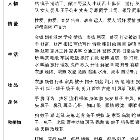
人 物
姑
疯子
清洁工、保洁
野蛮人
小贩
烈士
队伍、游行
英
队
女人
婴儿
王子公主
丈夫
导师
同学
上司、领导
同
性爱、做爱、春梦
告白、表白
恋人、爱人
通奸
爱情
情 爱
得很亲密
巧克力
金钱
婚礼派对
学校
赞扬、表扬
惩罚、处罚
打架被盗
争
财富、财产
报纸
写信写作
诗歌
哑剧
绘画
画
谜语
游
航海
家具工具
家务事
交通工具
警察
庆典
日常生活
生 活
所
喝茶
唱歌
车祸
吃饭
挨打
罚款
赌博
盗窃、偷
打鼾
水
喝酒
旅行
理发
流产
砍头
开除
解雇
叫喊
野餐
宴请
衣服
诬陷、栽赃
发怒
危险
逃跑
水淹、溺水
自助餐厅
衣服
钱包
行李
家具
被子
帽子
钥匙
剃刀
纸
笔
地图
物 品
子
针
烟斗
罐子
镜子
刺
剪刀
首饰
吉他
剑
风筝
飞机
手
脚
牙齿、拔牙
流泪
裸体
身体
脸
头发
肚子
中风、
身 体
头
鼻子、鼻孔
耳朵
心脏、胸口
眼、眼睛
喉咙、咽喉
狗
蚊子
猫
老鼠
乌龟
老虎
兔子
蚂蚁
花
家畜
乌鸦
蛇
动植物
子、兔子、老鼠
野生动物
斑马
鹦鹉
狼
鸽子
猫头鹰
狮
狼
天鹅
玫瑰花
忏悔、苦行
供品、祭品
牺牲、献身、祭品
朝圣、巡礼