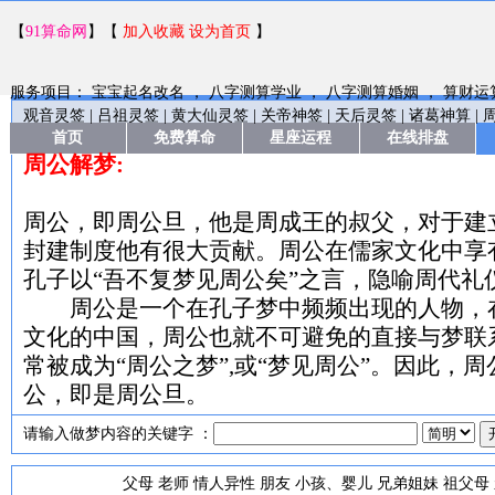
【
91算命网
】【
加入收藏
设为首页
】
服务项目：
宝宝起名改名
，
八字测算学业
，
八字测算婚姻
，
算财运
观音灵签
|
吕祖灵签
|
黄大仙灵签
|
关帝神签
|
天后灵签
|
诸葛神算
|
首页
免费算命
星座运程
在线排盘
周公解梦:
周公，即周公旦，他是周成王的叔父，对于建
封建制度他有很大贡献。周公在儒家文化中享
孔子以“吾不复梦见周公矣”之言，隐喻周代礼
周公是一个在孔子梦中频频出现的人物，
文化的中国，周公也就不可避免的直接与梦联
常被成为“周公之梦”,或“梦见周公”。因此，
公，即是周公旦。
请输入做梦内容的关键字 ：
父母
老师
情人异性
朋友
小孩、婴儿
兄弟姐妹
祖父母