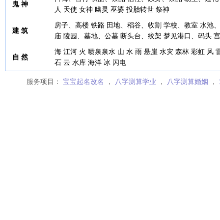
鬼 神
人
天使
女神
幽灵
巫婆
投胎转世
祭神
房子、高楼
铁路
田地、稻谷、收割
学校、教室
水池
建 筑
庙
陵园、墓地、公墓
断头台、绞架
梦见港口、码头
海
江河
火
喷泉泉水
山
水
雨
悬崖
水灾
森林
彩虹
风
自 然
石
云
水库
海洋
冰
闪电
服务项目：
宝宝起名改名
，
八字测算学业
，
八字测算婚姻
，